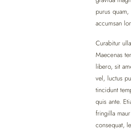
purus quam, 
accumsan lore
Curabitur ull
Maecenas te
libero, sit 
vel, luctus p
tincidunt tem
quis ante. Et
fringilla mau
consequat, l