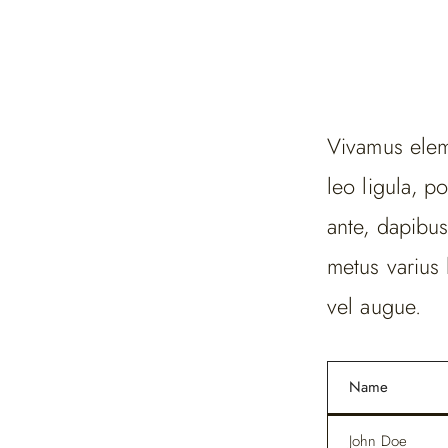
Vivamus elem
leo ligula, p
ante, dapibus 
metus varius 
vel augue.
Name
John Doe