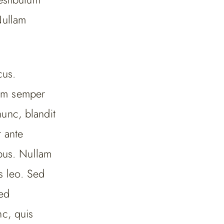
Nullam
cus.
am semper
unc, blandit
t ante
ibus. Nullam
is leo. Sed
Sed
c, quis