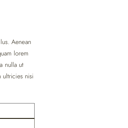
llus. Aenean
liquam lorem
a nulla ut
ltricies nisi