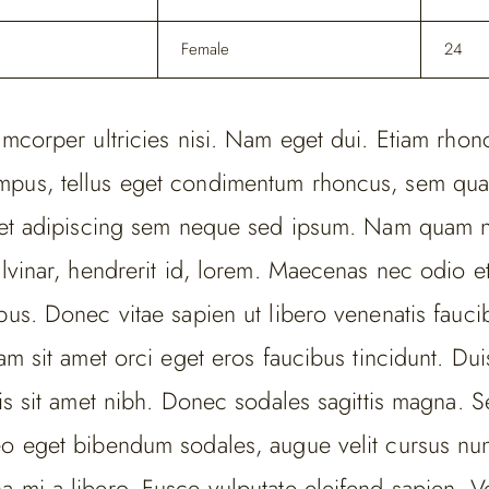
Female
24
amcorper ultricies nisi. Nam eget dui. Etiam rhon
mpus, tellus eget condimentum rhoncus, sem qu
amet adipiscing sem neque sed ipsum. Nam quam n
ulvinar, hendrerit id, lorem. Maecenas nec odio e
pus. Donec vitae sapien ut libero venenatis fauc
iam sit amet orci eget eros faucibus tincidunt. Du
ris sit amet nibh. Donec sodales sagittis magna. 
eo eget bibendum sodales, augue velit cursus nun
 mi a libero. Fusce vulputate eleifend sapien. V