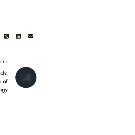
EXT
tch:
e of
ogy