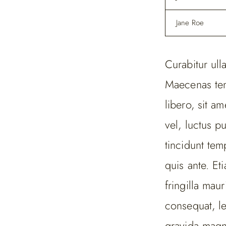
Jane Roe
Curabitur ull
Maecenas te
libero, sit 
vel, luctus p
tincidunt tem
quis ante. Et
fringilla mau
consequat, l
gravida magna