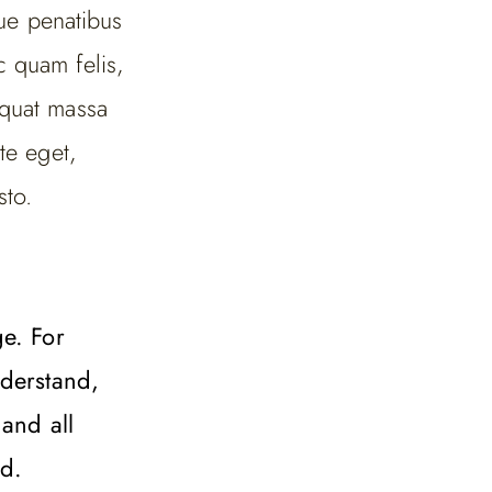
ue penatibus
c quam felis,
equat massa
te eget,
sto.
e. For
nderstand,
and all
nd.