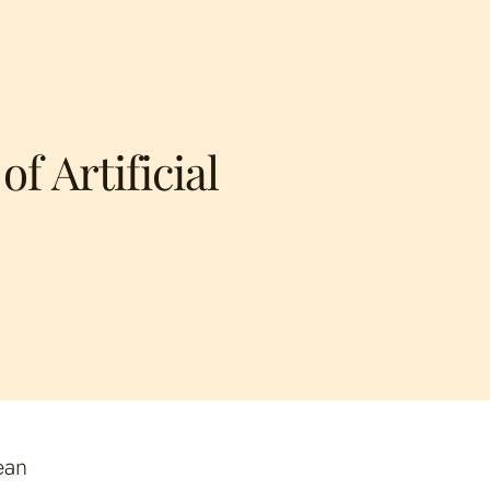
f Artificial
ean