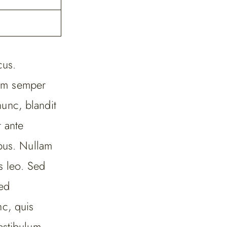
cus.
am semper
unc, blandit
t ante
ibus. Nullam
is leo. Sed
Sed
c, quis
estibulum