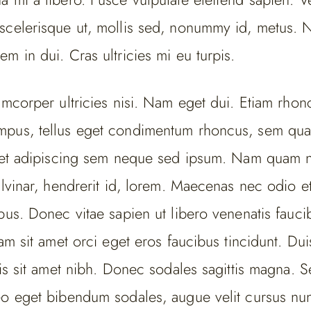
scelerisque ut, mollis sed, nonummy id, metus. 
m in dui. Cras ultricies mi eu turpis.
amcorper ultricies nisi. Nam eget dui. Etiam rhon
mpus, tellus eget condimentum rhoncus, sem qu
amet adipiscing sem neque sed ipsum. Nam quam n
ulvinar, hendrerit id, lorem. Maecenas nec odio e
pus. Donec vitae sapien ut libero venenatis fauc
iam sit amet orci eget eros faucibus tincidunt. Du
ris sit amet nibh. Donec sodales sagittis magna. 
eo eget bibendum sodales, augue velit cursus nun