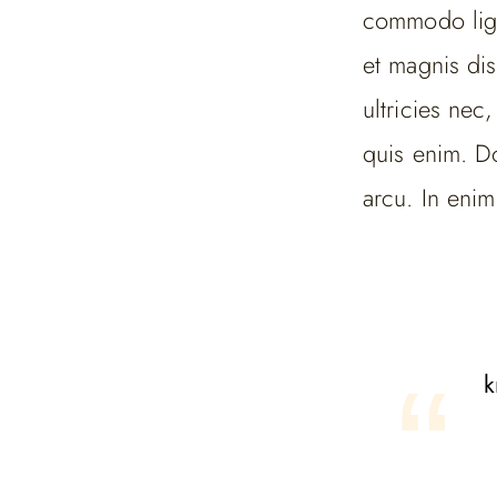
commodo ligu
et magnis dis
ultricies nec
quis enim. Do
arcu. In enim
k