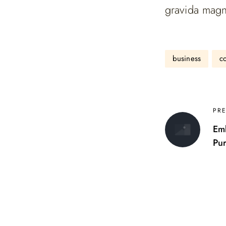
gravida magn
business
c
PR
Em
Pur