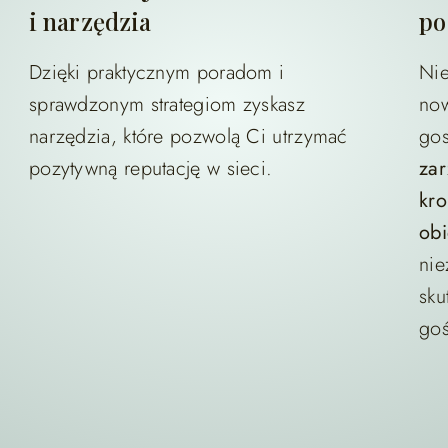
i narzędzia
po
Dzięki praktycznym poradom i
Nie
sprawdzonym strategiom zyskasz
no
narzędzia, które pozwolą Ci utrzymać
go
pozytywną reputację w sieci.
zar
kr
ob
nie
sku
goś