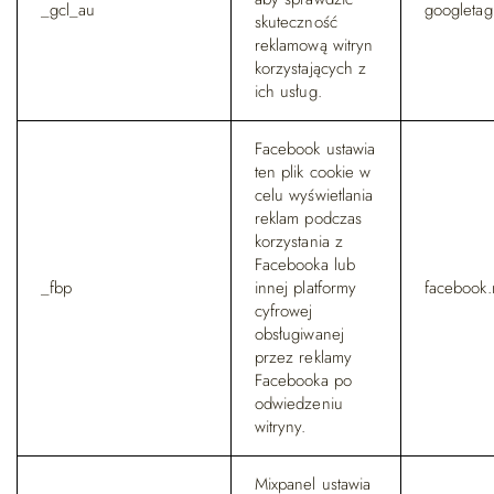
_gcl_au
googleta
skuteczność
reklamową witryn
korzystających z
ich usług.
Facebook ustawia
ten plik cookie w
celu wyświetlania
reklam podczas
korzystania z
Facebooka lub
_fbp
innej platformy
facebook.
cyfrowej
obsługiwanej
przez reklamy
Facebooka po
odwiedzeniu
witryny.
Mixpanel ustawia