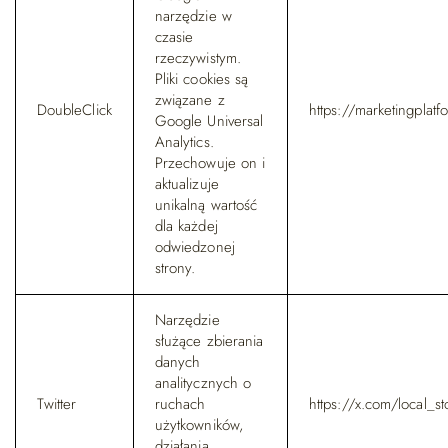
narzędzie w
czasie
rzeczywistym.
Pliki cookies są
związane z
DoubleClick
https://marketingplat
Google Universal
Analytics.
Przechowuje on i
aktualizuje
unikalną wartość
dla każdej
odwiedzonej
strony.
Narzędzie
służące zbierania
danych
analitycznych o
Twitter
ruchach
https://x.com/local_st
użytkowników,
działania