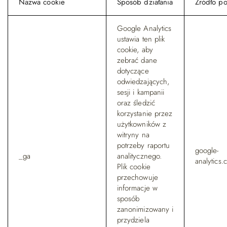
Nazwa cookie
Sposób działania
Źródło po
Google Analytics
ustawia ten plik
cookie, aby
zebrać dane
dotyczące
odwiedzających,
sesji i kampanii
oraz śledzić
korzystanie przez
użytkowników z
witryny na
potrzeby raportu
google-
_ga
analitycznego.
analytics
Plik cookie
przechowuje
informacje w
sposób
zanonimizowany i
przydziela