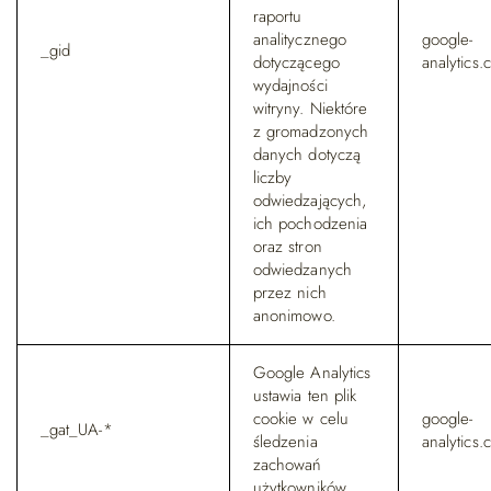
raportu
analitycznego
google-
_gid
dotyczącego
analytics
wydajności
witryny. Niektóre
z gromadzonych
danych dotyczą
liczby
odwiedzających,
ich pochodzenia
oraz stron
odwiedzanych
przez nich
anonimowo.
Google Analytics
ustawia ten plik
cookie w celu
google-
_gat_UA-*
śledzenia
analytics
zachowań
użytkowników.