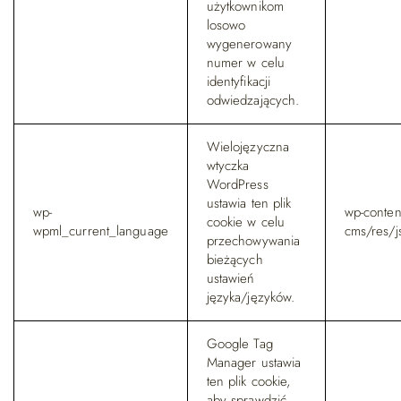
użytkownikom
losowo
wygenerowany
numer w celu
identyfikacji
odwiedzających.
Wielojęzyczna
wtyczka
WordPress
ustawia ten plik
wp-
wp-content
cookie w celu
wpml_current_language
cms/res/j
przechowywania
bieżących
ustawień
języka/języków.
Google Tag
Manager ustawia
ten plik cookie,
aby sprawdzić