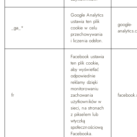
Google Analytics
ustawia ten plik
google-
_ga_*
cookie w celu
analytics
przechowywania
i liczenia odsłon.
Facebook ustawia
ten plik cookie,
aby wyświetlać
odpowiednie
reklamy dzięki
monitorowaniu
fr
zachowania
facebook.
użytkowników w
sieci, na stronach
z pikselem lub
wtyczką
społecznościową
Facebooka.